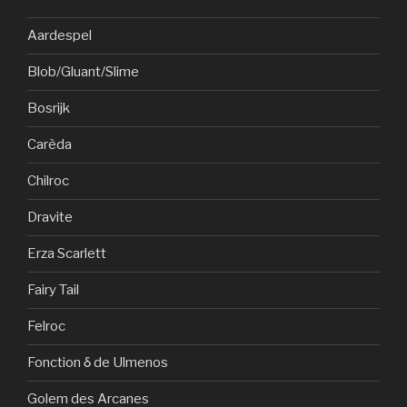
Aardespel
Blob/Gluant/Slime
Bosrijk
Carèda
Chilroc
Dravite
Erza Scarlett
Fairy Tail
Felroc
Fonction δ de Ulmenos
Golem des Arcanes