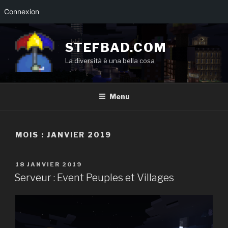
Connexion
Aller
au
STEFBAD.COM
contenu
La diversità è una bella cosa
principal
Menu
MOIS :
JANVIER 2019
PUBLIÉ
18 JANVIER 2019
LE
Serveur : Event Peuples et Villages