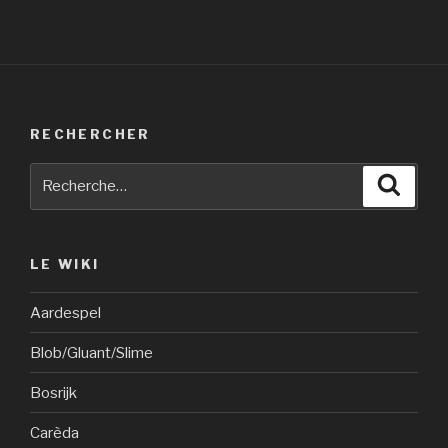
RECHERCHER
Recherche
Reche
pour
:
LE WIKI
Aardespel
Blob/Gluant/Slime
Bosrijk
Carèda