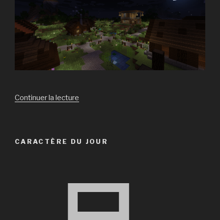
de
Continuer la lecture
« Serveur
:
Event
CARACTÈRE DU JOUR
Peuples
et
Villages »