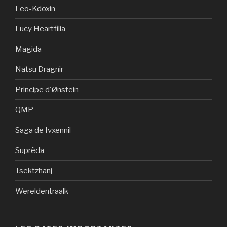
Leo-Kdoxin
Lucy Heartfilia
Magida
Natsu Dragnir
Principe d'Ønstein
QMP
Saga de Ivxennil
Suprèda
Tsektzhanj
Wereldentraalk