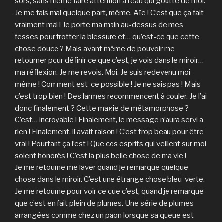
sors, sans même faire attention à l’eau qui goutte de moi.
Je me fais mal quelque part, même. Aïe ! C’est que ça fait
vraiment mal ! Je porte ma main au-dessus de mes
fesses pour frotter la blessure et… qu’est-ce que cette
chose douce ? Mais avant même de pouvoir me
retourner pour définir ce que c’est, je vois dans le miroir…
ma réflexion. Je me revois. Moi. Je suis redevenu moi-
même ! Comment est-ce possible ! Je ne sais pas ! Mais
c’est trop bien ! Des larmes recommencent à couler. Je l’ai
donc finalement ? Cette magie de métamorphose ?
C’est… incroyable ! Finalement, le message n’aura servi a
rien ! Finalement, il avait raison ! C’est trop beau pour être
vrai ! Pourtant ça l’est ! Que ces esprits qui veillent sur moi
soient honorés ! C’est la plus belle chose de ma vie !
Je me retourne me laver quand je remarque quelque
chose dans le miroir. C’est une étrange chose bleu-verte.
Je me retourne pour voir ce que c’est, quand je remarque
que c’est en fait plein de plumes. Une série de plumes
arrangées comme chez un paon lorsque sa queue est