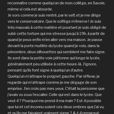
reconnaître comme quelqu’un de mon collège, en Savoie,
même si cela est absurde.
Je sors comme je suis rentré, par le self, et je me dirige
vers le conservatoire. Que le solfège m’énerve ! Je suis
très mauvais à cette matière et pourtant je suis obligé de
subir cette torture qui me stresse jusqu’à 19h, à partir de
quand je peux enfin m’en aller vers ma maison. Je passe
devant la porte mutilée du lycée quand je vois, dans la
pénombre, deux silhouettes qui semblent me faire signe.
Ils sont dans la petite voie piétonne qui longe le lycée,
généralement peu utilisée à cette heure-là. J’ignore,
pensant qu’ils font signe à quelqu’un d’autre.
Quelqu’un m’attrape le poignet gauche. Par réflexe, je
regarde qui m’attrape comme je me dégage de son
emprise. J’en crois pas mes yeux. C’était la personne que
j’avais vu sous l’escalier. Celle qui est dans le lycée. Que
veut-il ? Pourquoi me prend-il ma main ? Est-il possible
que lui et cet inconnu soient ces deux ombres que j’ai vu,
et qu’ils me faisaient vraiment signe ? A-t-il remarqué