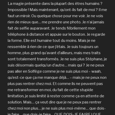
La magie présente dans la plupart des êtres humains ?
Impossible ! Mais maintenant, qu’ont-ils fait de moi ? Il me
faut un miroir. Ou quelque chose pour me voir. Je ne vois
rien de mieux que… me prendre une photo. Je n’ai jamais
fait de selfie auparavant. Je tends fébrilement mon
téléphone à distance et appuie sur le bouton. Je regarde
la forme. Elle est humaine tout du moins. Mais je ne
ressemble à rien de ce que j’étais. Je suis toujours un
homme, plus grand qu’avant d’ailleurs, mais mes traits
sont totalement transformés. Je ne suis plus Stéphane, je
suis désormais quelqu’un d’autre… mais qui ? Je ne peux
pas aller en Solfège comme je ne suis plus moi – waah,
qu’est-ce que ça me manque déjà… – mais je ne peux non
plus pas rentrer chez moi. Et comme ils ne peuvent pas
me retransformer en moi, du fait de cette stupide
limitation, je suis limité à rester comme ça en attente de
solution. Mais… ça veut dire que je ne peux pas rentrer
chez moi non plus… je ne suis plus moi-même… que dois-
je faire… que dois-je faire… QUE DOIS-JE FAIRE ! QUE