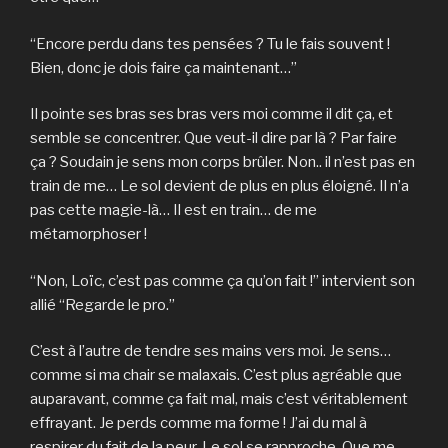
“Encore perdu dans tes pensées ? Tu le fais souvent !
Bien, donc je dois faire ça maintenant…”
Il pointe ses bras ses bras vers moi comme il dit ça, et
semble se concentrer. Que veut-il dire par là ? Par faire
ça ? Soudain je sens mon corps brûler. Non.. il n’est pas en
train de me… Le sol devient de plus en plus éloigné. Il n’a
pas cette magie-là… Il est en train… de me
métamorphoser !
“Non, Loïc, c’est pas comme ça qu’on fait !” intervient son
allié “Regarde le pro.”
C’est à l’autre de tendre ses mains vers moi. Je sens…
comme si ma chair se malaxais. C’est plus agréable que
auparavant, comme ça fait mal, mais c’est véritablement
effrayant. Je perds comme ma forme ! J’ai du mal à
respirer du fait de la peur. Le sol se rapproche. Que me