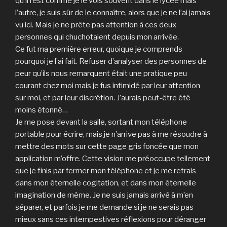
qu’il l’est comme je le vois souvent dans le lycée mais
l’autre, je suis sûr de le connaître, alors que je ne l’ai jamais
vu ici. Mais je ne prête pas attention à ces deux
personnes qui chuchotaient depuis mon arrivée.
Ce fut ma première erreur, quoique je comprends
pourquoi je l’ai fait. Refuser d’analyser des personnes de
peur qu’ils nous remarquent était une pratique peu
courant chez moi mais je fus intimidé par leur attention
sur moi, et par leur discrétion. J’aurais peut-être été
moins étonné…
Je me pose devant la salle, sortant mon téléphone
portable pour écrire, mais je n’arrive pas à me résoudre à
mettre des mots sur cette page gris foncée que mon
application m’offre. Cette vision me préoccupe tellement
que je finis par fermer mon téléphone et je me retrais
dans mon éternelle cogitation, et dans mon éternelle
imagination de même. Je ne suis jamais arrivé à m’en
séparer, et parfois je me demande si je ne serais pas
mieux sans ces intempestives réflexions pour déranger