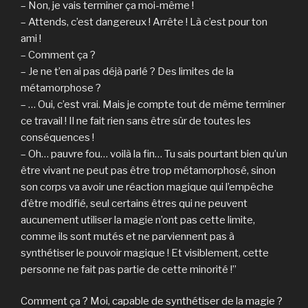
– Non, je vais terminer ça moi-même !
– Attends, c’est dangereux ! Arrête ! Là c’est pour ton
ami !
– Comment ça ?
– Je ne t’en ai pas déjà parlé ? Des limites de la
métamorphose ?
– … Oui, c’est vrai. Mais je compte tout de même terminer
ce travail ! Il ne fait rien sans être sûr de toutes les
conséquences !
– Oh… pauvre fou… voilà la fin… Tu sais pourtant bien qu’un
être vivant ne peut pas être trop métamorphosé, sinon
son corps va avoir une réaction magique qui l’empêche
d’être modifié, seul certains êtres qui ne peuvent
aucunement utiliser la magie n’ont pas cette limite,
comme ils sont mutés et ne parviennent pas à
synthétiser le pouvoir magique ! Et visiblement, cette
personne ne fait pas partie de cette minorité !”
Comment ça ? Moi, capable de synthétiser de la magie ?