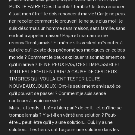
PUIS-JE FAIRE ! C’est horrible ! Terrible ! Je dois renoncer
à tout mon être ! Je dois renoncer à ma vie ! Car je ne peux
rien recoller, comment le prouver ! Je ne suis plus moi ! Je
suis désormais un homme sans maison, sans famille, sans
endroit à appeler maison ! Papa et maman ne me
reconnaîtront jamais ! Et même s’ils veulent m’écouter, à
qui dire qu’il existe des phénomènes magiques en ce bas
monde ? Comment je peux expliquer raisonnablement ce
qu’il m’arrive ? JE NE PEUX PAS, C’EST IMPOSSIBLE !
TOUT EST FICHU EN L’AIR ! A CAUSE DE CES DEUX
TIMBRES QUI VOULAIENT TESTER LEURS
NOUVEAUX JOUJOUX ! Ont-ils seulement envisagé ce
qu’il pouvait se passer ? Comment je suis sensé
continuer à avoir une vie ?
Mais… attends… Loïc a bien parlé de ce il… et qu’il ne se
trompe jamais ? Y a-t-il en vérité une solution ? Peut-
être… peut-être qu’il y a une solution… Oui, il y a une
solution… Les héros ont toujours une solution dans les