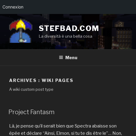
Connexion
Aller
au
STEFBAD.COM
contenu
La diversità è una bella cosa
principal
Menu
ARCHIVES :
WIKI PAGES
A wiki custom post type
Project Fantasm
Là, je pense qu’il serait bien que Spectra abaisse son
épée et déclare “Ainsi, Elmon, si tu te dis être le”… Non,