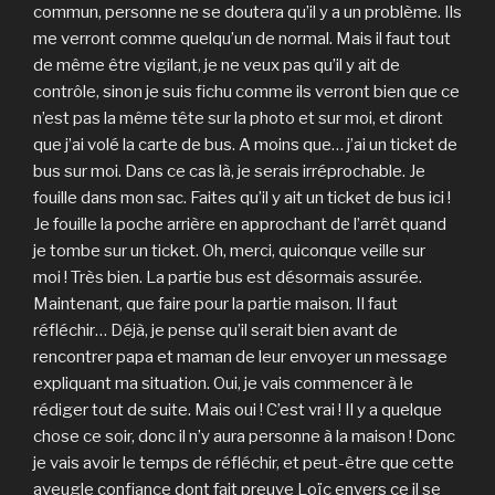
commun, personne ne se doutera qu’il y a un problème. Ils
me verront comme quelqu’un de normal. Mais il faut tout
de même être vigilant, je ne veux pas qu’il y ait de
contrôle, sinon je suis fichu comme ils verront bien que ce
n’est pas la même tête sur la photo et sur moi, et diront
que j’ai volé la carte de bus. A moins que… j’ai un ticket de
bus sur moi. Dans ce cas là, je serais irréprochable. Je
fouille dans mon sac. Faites qu’il y ait un ticket de bus ici !
Je fouille la poche arrière en approchant de l’arrêt quand
je tombe sur un ticket. Oh, merci, quiconque veille sur
moi ! Très bien. La partie bus est désormais assurée.
Maintenant, que faire pour la partie maison. Il faut
réfléchir… Déjà, je pense qu’il serait bien avant de
rencontrer papa et maman de leur envoyer un message
expliquant ma situation. Oui, je vais commencer à le
rédiger tout de suite. Mais oui ! C’est vrai ! Il y a quelque
chose ce soir, donc il n’y aura personne à la maison ! Donc
je vais avoir le temps de réfléchir, et peut-être que cette
aveugle confiance dont fait preuve Loïc envers ce il se