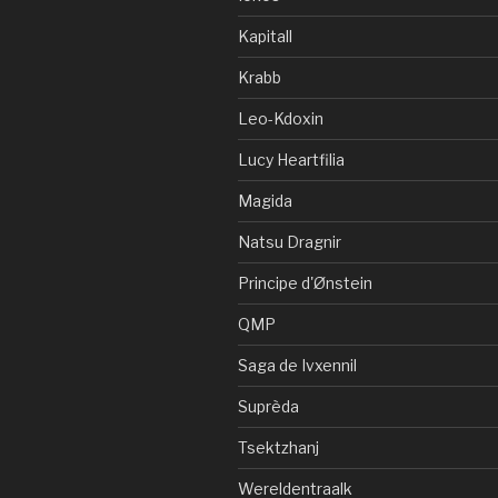
Kapitall
Krabb
Leo-Kdoxin
Lucy Heartfilia
Magida
Natsu Dragnir
Principe d'Ønstein
QMP
Saga de Ivxennil
Suprèda
Tsektzhanj
Wereldentraalk