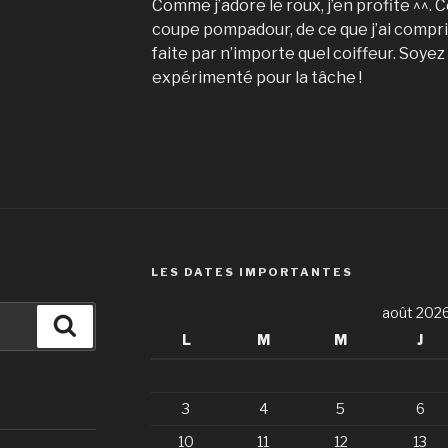
Comme j’adore le roux, j’en profite ^^
coupe pompadour, de ce que j’ai compris
faite par n’importe quel coiffeur. Soyez 
expérimenté pour la tâche !
LES DATES IMPORTANTES
août 202
Recherche
L
M
M
J
3
4
5
6
10
11
12
13