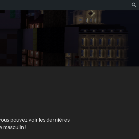
Rech
 vous pouvez voir les dernières
e masculin !