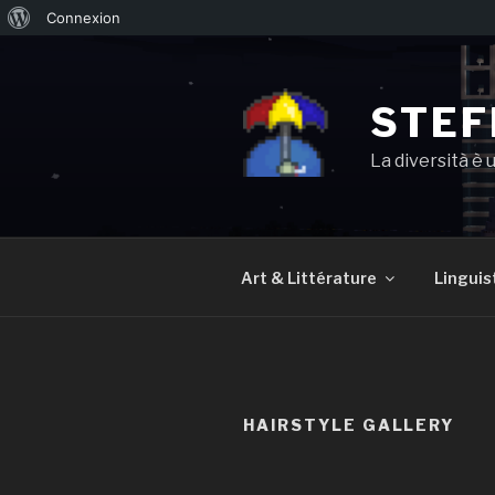
À
Connexion
Aller
propos
au
de
contenu
STEF
WordPress
principal
La diversità è 
Art & Littérature
Linguis
HAIRSTYLE GALLERY