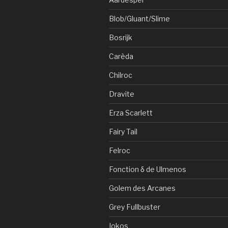
Blob/Gluant/Slime
Bosrijk
Carèda
Chilroc
Dravite
Erza Scarlett
Fairy Tail
Felroc
Fonction δ de Ulmenos
Golem des Arcanes
Grey Fullbuster
Iokos