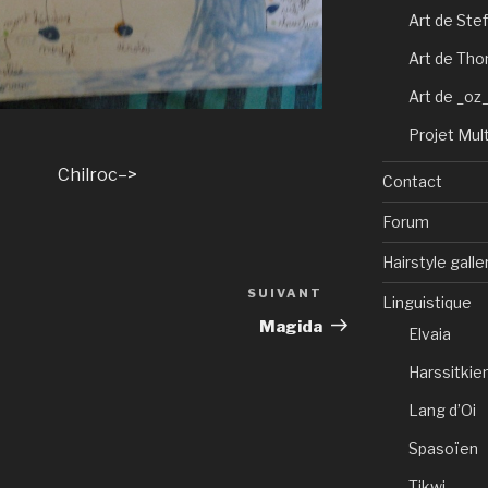
Art de Ste
Art de Th
Art de _oz
Projet Mul
 Chilroc–>
Contact
Forum
Hairstyle galle
SUIVANT
Article
Linguistique
suivant
Magida
Elvaia
Harssitkie
Lang d’Oi
Spasoïen
Tikwi