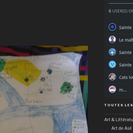
6
USER(S) O
Sainte
Le maî
Sainte
Sainte
Cats lo
m...
TOUTES LES
Art & Littérat
Art de Asil