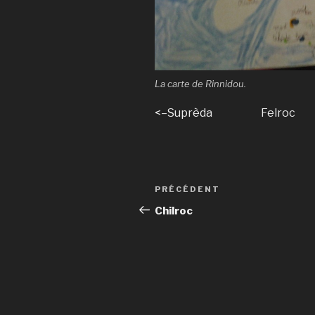
La carte de Rinnidou.
<–Suprèda Felroc
Navigation
Article
PRÉCÉDENT
de
précédent
Chilroc
l’article