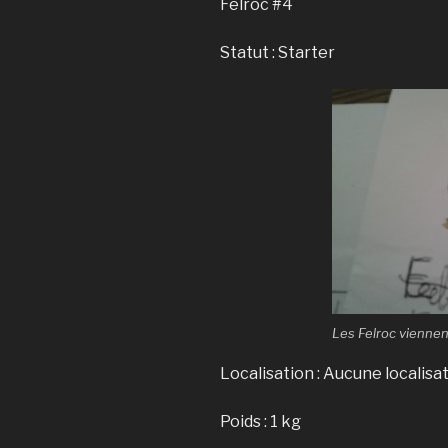
Felroc #4
Statut : Starter
Les Felroc viennent
Localisation : Aucune localis
Poids : 1 kg