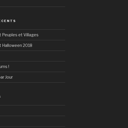
ÉCENTS
t Peuples et Villages
nt Halloween 2018
ums !
ar Jour
S