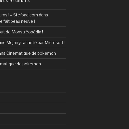
RES RÉCENTS
ms ! – Stefbad.com
dans
 fait peau neuve !
ut de Monstréopédia !
ans
Mojang racheté par Microsoft !
ans
Cinematique de pokemon
ematique de pokemon