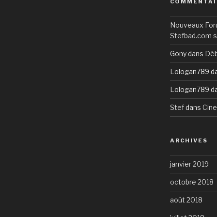
COMMENTAI
Nouveaux Foru
Stefbad.com se
Gony
dans
Déb
Lologan789
d
Lologan789
d
Stef
dans
Cin
ARCHIVES
janvier 2019
octobre 2018
août 2018