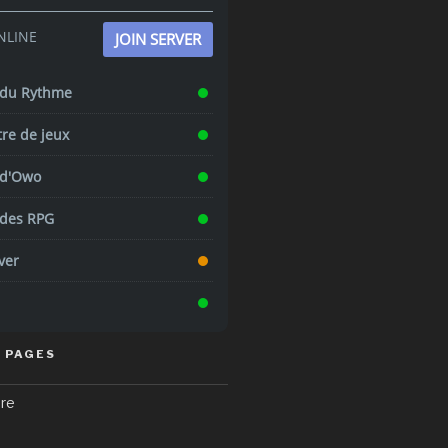
NLINE
JOIN SERVER
 du Rythme
tre de jeux
 d'Owo
 des RPG
ver
 PAGES
ure