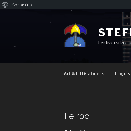
À
Connexion
Aller
propos
au
de
contenu
STEF
WordPress
principal
La diversità è 
Art & Littérature
Linguis
Felroc