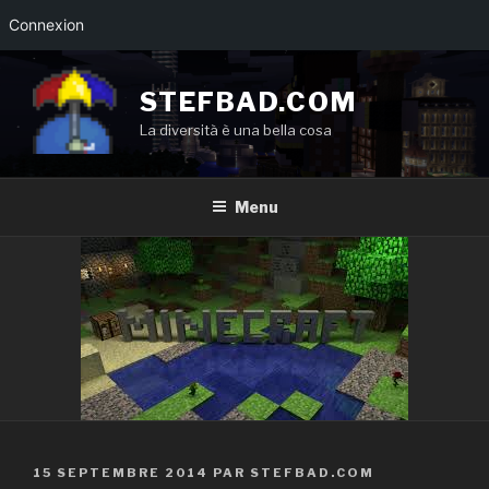
Connexion
Aller
au
STEFBAD.COM
contenu
La diversità è una bella cosa
principal
Menu
PUBLIÉ
15 SEPTEMBRE 2014
PAR
STEFBAD.COM