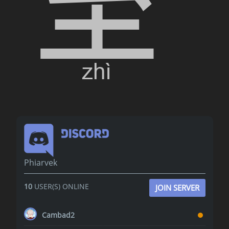
Phiarvek
10
USER(S) ONLINE
JOIN SERVER
Cambad2