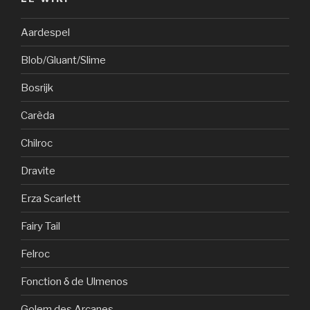
Aardespel
Blob/Gluant/Slime
Bosrijk
Carèda
Chilroc
Dravite
Erza Scarlett
Fairy Tail
Felroc
Fonction δ de Ulmenos
Golem des Arcanes