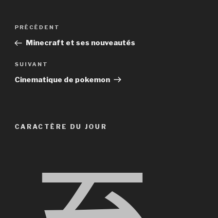
Navigation
Article
PRÉCÉDENT
de
précédent
Minecraft et ses nouveautés
l’article
Article
SUIVANT
suivant
Cinematique de pokemon
CARACTÈRE DU JOUR