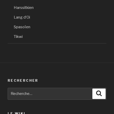
Harssitkien
Lang d’Oi
Spasoïen
Tikwi
RECHERCHER
Recherche
Reche
pour
:
LE WIKI