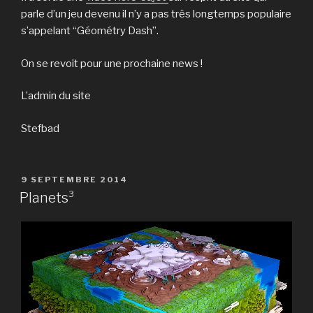
parle d’un jeu devenu il n’y a pas très longtemps populaire
s’appelant “Géométry Dash”.
On se revoit pour une prochaine news !
L’admin du site
Stefbad
PUBLIÉ
9 SEPTEMBRE 2014
LE
Planets³