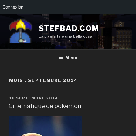
Connexion
Aller
au
STEFBAD.COM
contenu
La diversità è una bella cosa
principal
Menu
MOIS :
SEPTEMBRE 2014
PUBLIÉ
18 SEPTEMBRE 2014
LE
Cinematique de pokemon