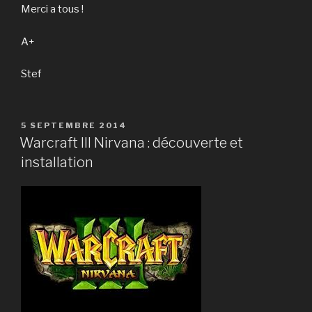
Merci a tous !
A+
Stef
PUBLIÉ
5 SEPTEMBRE 2014
LE
Warcraft III Nirvana : découverte et
installation