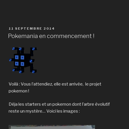
PUBLIÉ
11 SEPTEMBRE 2014
LE
Pokemania en commencement !
Voilà : Vous l’attendiez, elle est arrivée, le projet
pokemon !
Déja les starters et un pokemon dont l’arbre évolutif
reste un mystère… Voici les images :