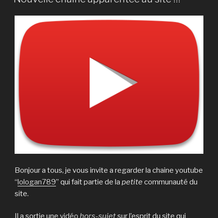
Bonjour a tous, je vous invite a regarder la chaine youtube
“
lologan789
” qui fait partie de la
petite
communauté du
site.
Il a sortie une
vidéo
hors-suje
t
sur l’esprit du site qui