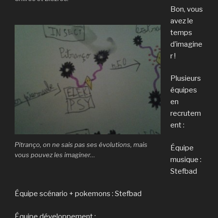
Bon, vous
avez le
temps
d’imagine
r !
Plusieurs
équipes
en
recrutem
ent :
Pitranço, on ne sais pas ses évolutions, mais
Équipe
vous pouvez les imaginer…
musique :
Stefbad
Équipe scénario + pokemons : Stefbad
Équipe développement :