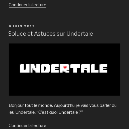
de
Continuer la lecture
« Histoire
sur
Undertale »
PUBLIÉ
6 JUIN 2017
LE
Soluce et Astuces sur Undertale
Bonjour tout le monde. Aujourd’hui je vais vous parler du
jeu Undertale. “C’est quoi Undertale ?”
de
Continuer la lecture