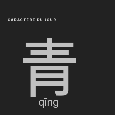
« Soluce
et
Astuces
CARACTÈRE DU JOUR
sur
Undertale »