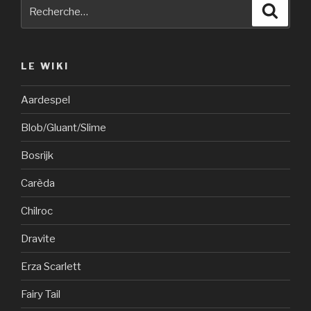
Recherche
Reche
pour
:
LE WIKI
Aardespel
Blob/Gluant/Slime
Bosrijk
Carèda
Chilroc
Dravite
Erza Scarlett
Fairy Tail