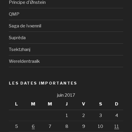
Principe d'Ønstein
QMP
Saga de Ivxennil
Suprèda
Tsektzhanj
Wereldentraalk
LES DATES IMPORTANTES
juin 2017
L
M
M
J
V
S
D
1
2
3
4
5
6
7
8
9
10
11