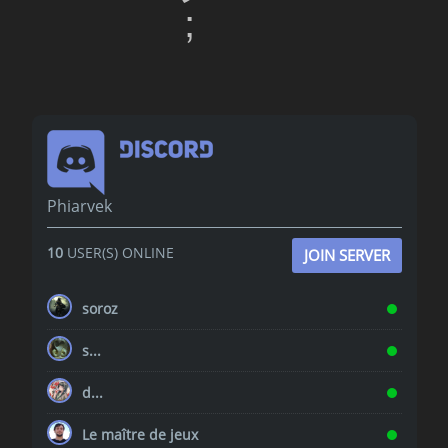
Phiarvek
10
USER(S) ONLINE
JOIN SERVER
soroz
s...
d...
Le maître de jeux