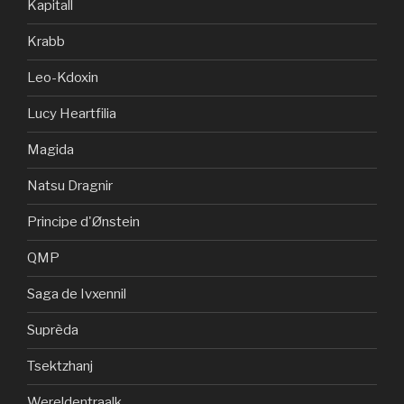
Kapitall
Krabb
Leo-Kdoxin
Lucy Heartfilia
Magida
Natsu Dragnir
Principe d'Ønstein
QMP
Saga de Ivxennil
Suprèda
Tsektzhanj
Wereldentraalk