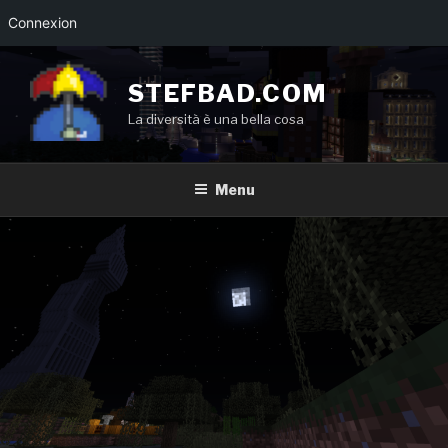
Connexion
Aller
au
STEFBAD.COM
contenu
La diversità è una bella cosa
principal
Menu