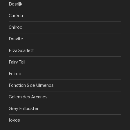
Bosrijk
Carèda
Chilroc
Dravite
Erza Scarlett
Fairy Tail
Felroc
Fonction δ de Ulmenos
Golem des Arcanes
Grey Fullbuster
Iokos