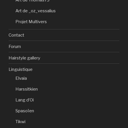
Art de Thomas73
Art de _oz_vessalius
Projet Multivers
Contact
Forum
Hairstyle gallery
Linguistique
Elvaia
Harssitkien
Lang d’Oi
Spasoïen
Tikwi