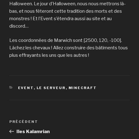
Halloween. Le jour d’Halloween, nous nous mettrons là-
bas, et nous fêteront cette tradition des morts et des
monstres ! Et l’Event s’étendra aussi au site et au
discord…
Les coordonnées de Marwich sont [2500, 120, -100].
Lâchez les chevaux ! Allez construire des bâtiments tous
plus effrayants les uns que les autres !
CATÉGORIES
EVENT
,
LE SERVEUR
,
MINECRAFT
Navigation
Article
PRÉCÉDENT
de
précédent
Iles Kalamrian
l’article