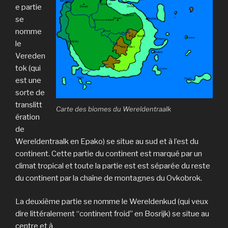
e partie
se
nomme
le
Vereden
tok (qui
est une
sorte de
translitt
Carte des biomes du Wereldentraalk
ération
de
Wereldentraalk en Epako) se situe au sud et à l’est du
continent. Cette partie du continent est marqué par un
climat tropical et toute la partie est est séparée du reste
du continent par la chaîne de montagnes du Ovkobrok.
La deuxième partie se nomme le Wereldenkud (qui veux
dire littéralement “continent froid” en Bosrijk) se situe au
centre et à