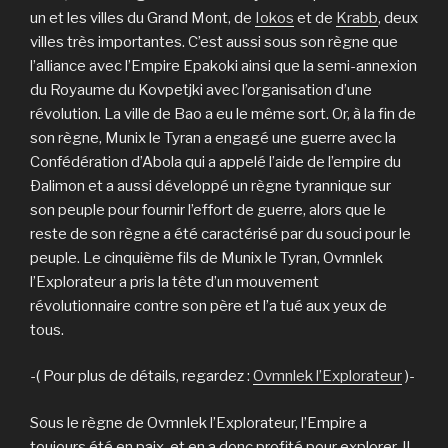
un et les villes du Grand Mont, de
Iokos
et de
Krabb
, deux
villes très importantes. C’est aussi sous son règne que
l’alliance avec l’Empire Epakoki ainsi que la semi-annexion
du Royaume du Kovpetjki avec l’organisation d’une
révolution. La ville de Bao a eu le même sort. Or, à la fin de
son règne, Munix le Tyran a engagé une guerre avec la
Confédération d’Abola qui a appelé l’aide de l’empire du
Ðalimon et a aussi développé un règne tyrannique sur
son peuple pour fournir l’effort de guerre, alors que le
reste de son règne a été caractérisé par du souci pour le
peuple. Le cinquième fils de Munix le Tyran, Ovmnlek
l’Explorateur a pris la tête d’un mouvement
révolutionnaire contre son père et l’a tué aux yeux de
tous.
-( Pour plus de détails, regardez :
Ovmnlek l’Explorateur
)-
Sous le règne de Ovmnlek l’Explorateur, l’Empire a
toujours été en paix, et en a donc profité pour explorer. Il