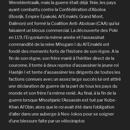
Wereldentraalk, mais la guerre était déjà finie, les pays
ayant combattu contre la Confédération d’Aboloa
(Bosrijk, Empire Epakoki, Al’Emakhi, Grand Mont,
Ðalimon) ont formé la Coalition Anti-Aboloan (CAA) qui lui
faisaient un blocus commercial. La découverte des Poki
en 119, l’Ergonium la même année et l’assassinat
commandité de la reine Mhogarn I du Al’Emakhi ont
fondé des moments forts de l’histoire de son règne. A la
fin de son règne, son frère marié à l’héritier direct de la
couronne, il tente à deux reprise d’assassiner le jeune roi
Hashjin I et tente d’assassiner les dirigents de toutes les
factions connues avec un assez large succès lui ont attiré
une déclaration de guerre de la part de tous les pays du
monde et son frère l’a même renié. Au final, à la fin de la
guerre lorsque Mhoshjanic l’Assassin est tué par Kobe-
Khan Al’Obin, alors que le roi avait été dans l’obligation
d’aller dans une auberge à Neo-Iokos pour se soigner
d’une blessure faite par un vélociraptor.