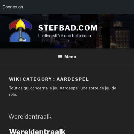
Connexion
Aller
au
STEFBAD.COM
contenu
La diversità è una bella cosa
principal
Menu
WIKI CATEGORY :
AARDESPEL
Tout ce qui concerne le jeu Aardespel, une sorte de jeu de
rôle.
Wereldentraalk
Wereldentraalk